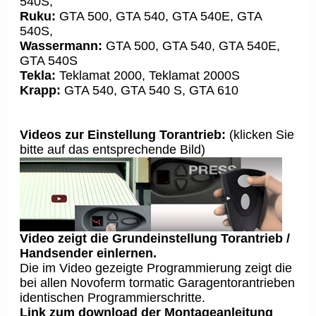
540S,
Ruku:
GTA 500, GTA 540, GTA 540E, GTA
540S,
Wassermann:
GTA 500, GTA 540, GTA 540E,
GTA 540S
Tekla:
Teklamat 2000, Teklamat 2000S
Krapp:
GTA 540, GTA 540 S, GTA 610
V
ideos zur Einstellung Torantrieb:
(klicken Sie
bitte auf das entsprechende Bild)
Video zeigt die Grundeinstellung Torantrieb /
H
andsender einlernen.
Die im Video gezeigte Programmierung zeigt die
bei allen Novoferm tormatic Garagentorantrieben
identischen Programmierschritte.
Link zum download der Montageanleitung